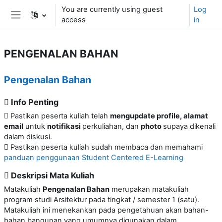
Skip to main content
You are currently using guest
Log
access
in
Side panel
PENGENALAN BAHAN
Topic outline
Pengenalan Bahan
Info Penting
Pastikan peserta kuliah telah
mengupdate profile, alamat
email
untuk
notifikasi
perkuliahan, dan
photo
supaya dikenali
dalam diskusi.
Pastikan peserta kuliah sudah membaca dan memahami
panduan penggunaan Student Centered E-Learning
Deskripsi Mata Kuliah
Matakuliah
Pengenalan Bahan
merupakan matakuliah
program studi Arsitektur pada tingkat / semester 1 (satu).
Matakuliah ini menekankan pada pengetahuan akan bahan-
bahan bangunan yang umumnya digunakan dalam