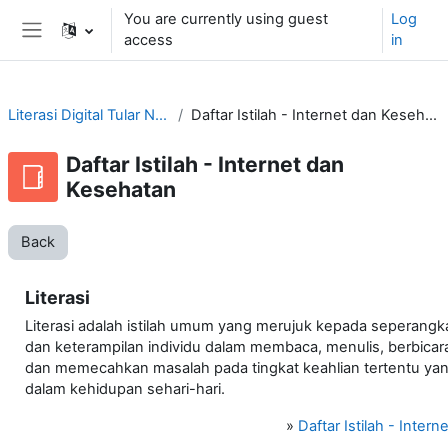
Skip to main content
You are currently using guest
Log
access
in
Side panel
Literasi Digital Tular Nalar
Daftar Istilah - Internet dan Kesehatan
Daftar Istilah - Internet dan
Kesehatan
Back
Literasi
Literasi adalah istilah umum yang merujuk kepada seperan
dan keterampilan individu dalam membaca, menulis, berbicar
dan memecahkan masalah pada tingkat keahlian tertentu yan
dalam kehidupan sehari-hari.
»
Daftar Istilah - Inter