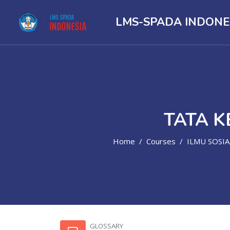
LMS-SPADA INDONE
TATA K
Home
Courses
ILMU SOSIAL, POLITIK, HUMANIORA
Skip to main content
GLOSSARY