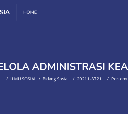
SIA
HOME
ELOLA ADMINISTRASI KE
ILMU SOSIAL
Bidang Sosial Lain Yang Belum Tercantum
20211-87210-19F03C505
Pertemuan 2: Dokumen Dan D