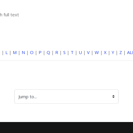
h full text
K
|
L
|
M
|
N
|
O
|
P
|
Q
|
R
|
S
|
T
|
U
|
V
|
W
|
X
|
Y
|
Z
|
AL
Jump to...