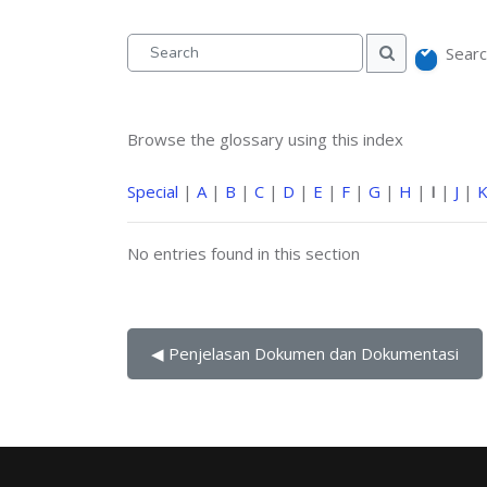
Searc
Search
Search
Browse the glossary using this index
Special
|
A
|
B
|
C
|
D
|
E
|
F
|
G
|
H
|
I
|
J
|
No entries found in this section
◀︎ Penjelasan Dokumen dan Dokumentasi