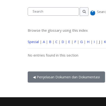
Searc
Search
Search
Browse the glossary using this index
Special
|
A
|
B
|
C
|
D
|
E
|
F
|
G
|
H
|
I
|
J
|
No entries found in this section
◀︎ Penjelasan Dokumen dan Dokumentasi