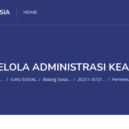
SIA
HOME
ELOLA ADMINISTRASI KE
ILMU SOSIAL
Bidang Sosial Lain Yang Belum Tercantum
20211-87210-19F03C505
Pertemuan 2: Dokumen Dan D