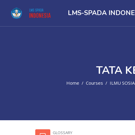
LMS-SPADA INDONE
TATA K
Home
Courses
ILMU SOSIAL, POLITIK, HUMANIORA
Skip to main content
GLOSSARY