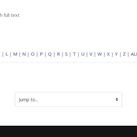
h full text
K
|
L
|
M
|
N
|
O
|
P
|
Q
|
R
|
S
|
T
|
U
|
V
|
W
|
X
|
Y
|
Z
|
AL
Jump to...