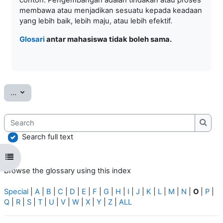
membawa atau menjadikan sesuatu kepada keadaan
yang lebih baik, lebih maju, atau lebih efektif.
Glosari
antar mahasiswa tidak boleh sama.
Export entries
...
Search
Searc
Search full text
Open course index
Browse the glossary using this index
Special
|
A
|
B
|
C
|
D
|
E
|
F
|
G
|
H
|
I
|
J
|
K
|
L
|
M
|
N
|
O
|
P
|
Q
|
R
|
S
|
T
|
U
|
V
|
W
|
X
|
Y
|
Z
|
ALL