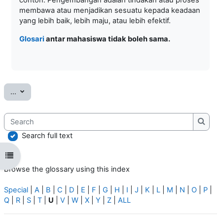
membawa atau menjadikan sesuatu kepada keadaan
yang lebih baik, lebih maju, atau lebih efektif.
Glosari
antar mahasiswa tidak boleh sama.
Export entries
...
Search
Searc
Search full text
Open course index
Browse the glossary using this index
Special
|
A
|
B
|
C
|
D
|
E
|
F
|
G
|
H
|
I
|
J
|
K
|
L
|
M
|
N
|
O
|
P
|
Q
|
R
|
S
|
T
|
U
|
V
|
W
|
X
|
Y
|
Z
|
ALL