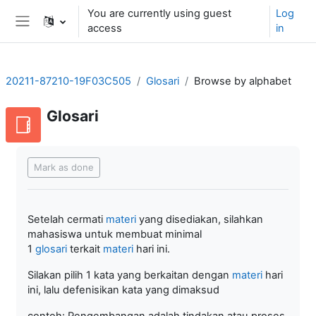
Skip to main content
You are currently using guest
Log
access
in
Side panel
20211-87210-19F03C505
Glosari
Browse by alphabet
Glosari
Completion requirements
Mark as done
Setelah cermati
materi
yang disediakan, silahkan
mahasiswa untuk membuat minimal
1
glosari
terkait
materi
hari ini.
Silakan pilih 1 kata yang berkaitan dengan
materi
hari
ini, lalu defenisikan kata yang dimaksud
contoh: Pengembangan adalah tindakan atau proses