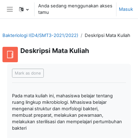
Lewati ke konten utama
Anda sedang menggunakan akses
Masuk
tamu
Panel samping
Bakteriologi I(D4/SMT3-2021/2022)
Deskripsi Mata Kuliah
Deskripsi Mata Kuliah
Syarat penyelesaian
Mark as done
Pada mata kuliah ini, mahasiswa belajar tentang
ruang lingkup mikrobiologi. Mhasiswa belajar
mengenai struktur dan morfologi bakteri,
membuat preparat, melakukan pewarnaan,
melakukan sterilisasi dan mempelajari pertumbuhan
bakteri