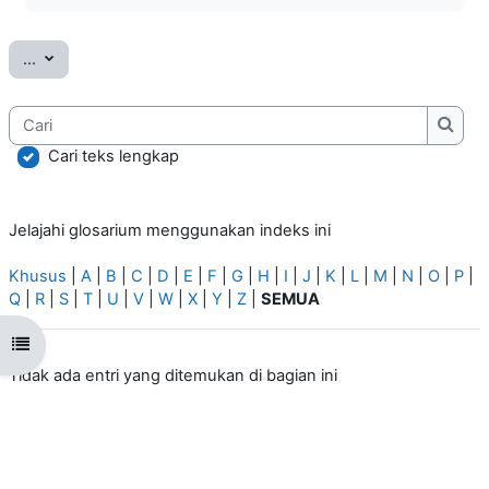
Ekspor entri
...
Cari
Cari
Cari teks lengkap
Jelajahi glosarium menggunakan indeks ini
Khusus
|
A
|
B
|
C
|
D
|
E
|
F
|
G
|
H
|
I
|
J
|
K
|
L
|
M
|
N
|
O
|
P
|
Q
|
R
|
S
|
T
|
U
|
V
|
W
|
X
|
Y
|
Z
|
SEMUA
Open course index
Tidak ada entri yang ditemukan di bagian ini