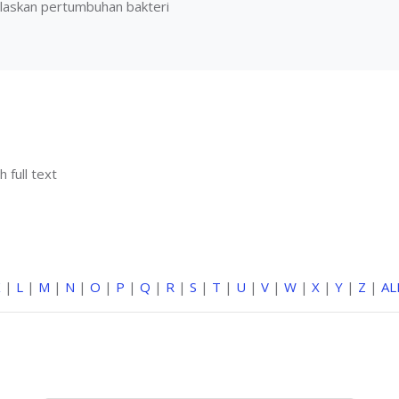
askan pertumbuhan bakteri
h full text
K
|
L
|
M
|
N
|
O
|
P
|
Q
|
R
|
S
|
T
|
U
|
V
|
W
|
X
|
Y
|
Z
|
AL