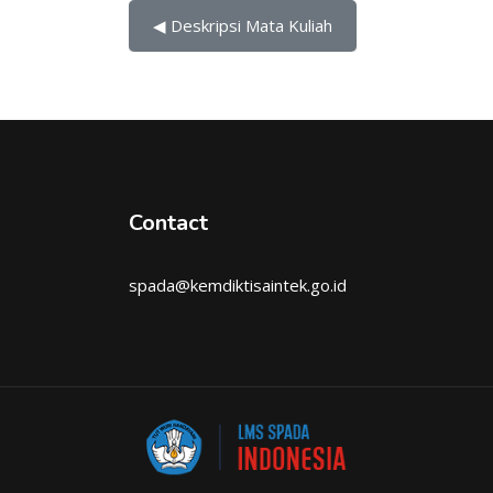
◀︎ Deskripsi Mata Kuliah
Contact
spada@kemdiktisaintek.go.id