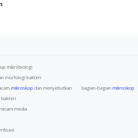
n
p mikrobiologi
 morfologi bakteri
macam
mikroskop
dan menyebutkan bagian-bagian
mikroskop
bakteri
macam media
lisasi