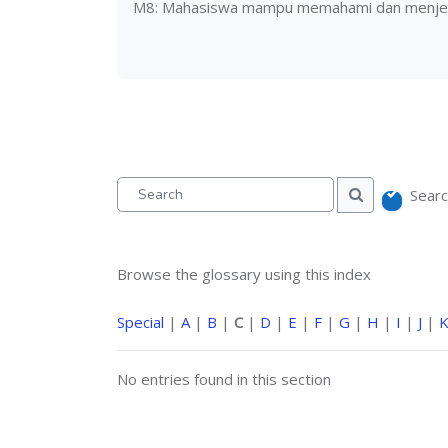
M8: Mahasiswa mampu memahami dan menjel
Searc
Search
Search
Browse the glossary using this index
Special
|
A
|
B
|
C
|
D
|
E
|
F
|
G
|
H
|
I
|
J
|
No entries found in this section