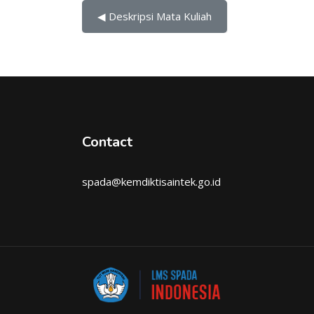
◀︎ Deskripsi Mata Kuliah
Contact
spada@kemdiktisaintek.go.id