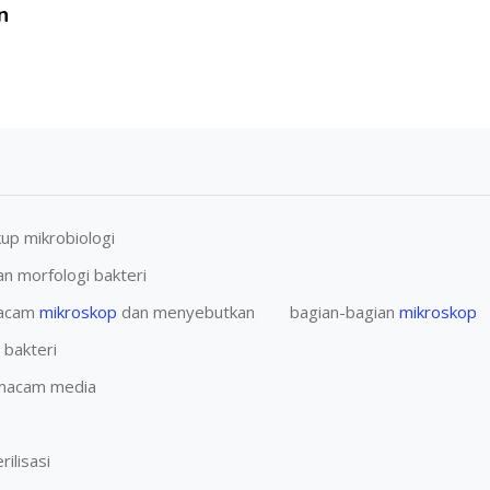
n
p mikrobiologi
 morfologi bakteri
macam
mikroskop
dan menyebutkan bagian-bagian
mikroskop
bakteri
macam media
lisasi