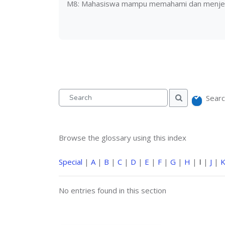
M8: Mahasiswa mampu memahami dan menjel
Searc
Search
Search
Browse the glossary using this index
Special
|
A
|
B
|
C
|
D
|
E
|
F
|
G
|
H
|
I
|
J
|
No entries found in this section