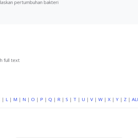
askan pertumbuhan bakteri
h full text
K
|
L
|
M
|
N
|
O
|
P
|
Q
|
R
|
S
|
T
|
U
|
V
|
W
|
X
|
Y
|
Z
|
AL