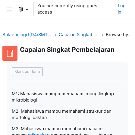
Skip to main content
You are currently using guest
Log
access
in
Side panel
Bakteriologi I(D4/SMT3-2021/2022)
Capaian Singkat Pembelajaran
Browse by alphabet
Capaian Singkat Pembelajaran
Completion requirements
Mark as done
M1: Mahasiswa mampu memahami ruang lingkup
mikrobiologi
M2: Mahasiswa mampu memahami struktur dan
morfologi bakteri
M3: Mahasiswa mampu memahami macam-
macam
mikroskop
dan menyebutkan bagian-