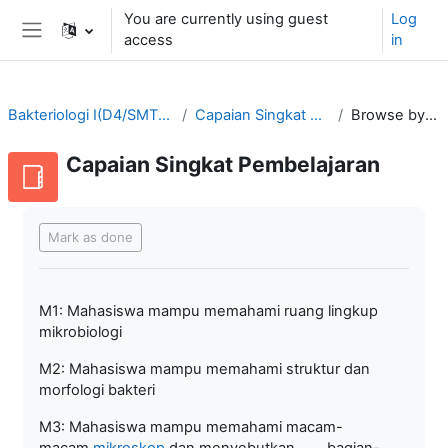
Skip to main content
You are currently using guest
Log
access
in
Side panel
Bakteriologi I(D4/SMT3-2021/2022)
Capaian Singkat Pembelajaran
Browse by alphabet
Capaian Singkat Pembelajaran
Completion requirements
Mark as done
M1: Mahasiswa mampu memahami ruang lingkup
mikrobiologi
M2: Mahasiswa mampu memahami struktur dan
morfologi bakteri
M3: Mahasiswa mampu memahami macam-
macam
mikroskop
dan menyebutkan bagian-