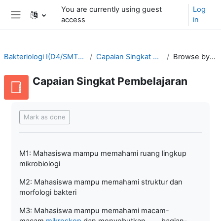
Skip to main content
You are currently using guest
Log
access
in
Side panel
Bakteriologi I(D4/SMT3-2021/2022)
Capaian Singkat Pembelajaran
Browse by alphabet
Capaian Singkat Pembelajaran
Completion requirements
Mark as done
M1: Mahasiswa mampu memahami ruang lingkup
mikrobiologi
M2: Mahasiswa mampu memahami struktur dan
morfologi bakteri
M3: Mahasiswa mampu memahami macam-
macam
mikroskop
dan menyebutkan bagian-