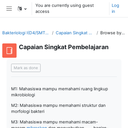
Skip to main content
You are currently using guest
Log
access
in
Side panel
Bakteriologi I(D4/SMT3-2021/2022)
Capaian Singkat Pembelajaran
Browse by alphabet
Capaian Singkat Pembelajaran
Completion requirements
Mark as done
M1: Mahasiswa mampu memahami ruang lingkup
mikrobiologi
M2: Mahasiswa mampu memahami struktur dan
morfologi bakteri
M3: Mahasiswa mampu memahami macam-
macam
mikroskop
dan menyebutkan bagian-