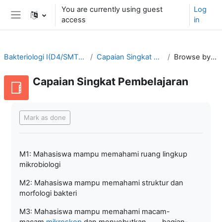
Skip to main content
You are currently using guest
Log
access
in
Side panel
Bakteriologi I(D4/SMT3-2021/2022)
Capaian Singkat Pembelajaran
Browse by alphabet
Capaian Singkat Pembelajaran
Completion requirements
Mark as done
M1: Mahasiswa mampu memahami ruang lingkup
mikrobiologi
M2: Mahasiswa mampu memahami struktur dan
morfologi bakteri
M3: Mahasiswa mampu memahami macam-
macam
mikroskop
dan menyebutkan bagian-