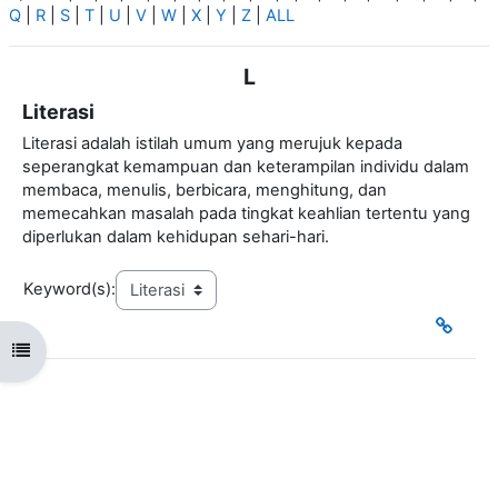
Q
|
R
|
S
|
T
|
U
|
V
|
W
|
X
|
Y
|
Z
|
ALL
L
Literasi
Literasi adalah istilah umum yang merujuk kepada
seperangkat kemampuan dan keterampilan individu dalam
membaca, menulis, berbicara, menghitung, dan
memecahkan masalah pada tingkat keahlian tertentu yang
diperlukan dalam kehidupan sehari-hari.
Keyword(s):
Open course index