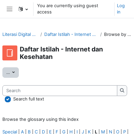
Skip to main content
You are currently using guest
Log
access
in
Side panel
Literasi Digital Tular Nalar
Daftar Istilah - Internet dan Kesehatan
Browse by alphabet
Daftar Istilah - Internet dan
Kesehatan
Export entries
...
Search
Searc
Search full text
Browse the glossary using this index
Special
|
A
|
B
|
C
|
D
|
E
|
F
|
G
|
H
|
I
|
J
|
K
|
L
|
M
|
N
|
O
|
P
|