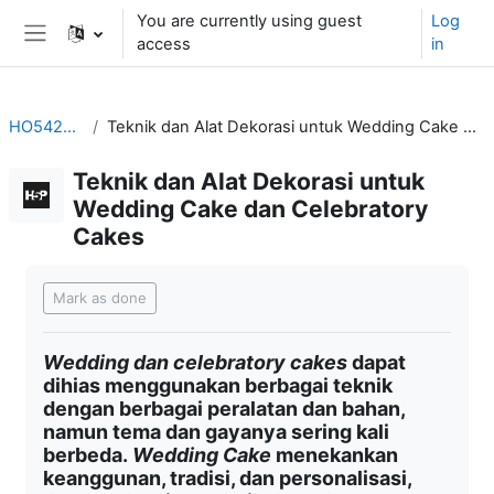
Skip to main content
You are currently using guest
Log
access
in
Side panel
HO542_hibah
Teknik dan Alat Dekorasi untuk Wedding Cake dan Celebratory Cakes
Teknik dan Alat Dekorasi untuk
Wedding Cake dan Celebratory
Cakes
Completion requirements
Mark as done
Wedding dan celebratory cakes
dapat
dihias menggunakan berbagai teknik
dengan berbagai peralatan dan bahan,
namun tema dan gayanya sering kali
berbeda.
Wedding Cake
menekankan
keanggunan, tradisi, dan personalisasi,