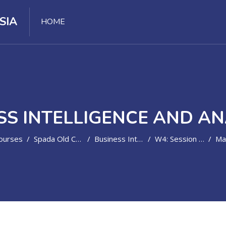
SIA
HOME
SS INTELLIGENCE AND AN
ourses
Spada Old Course
Business Intelligence And Analytics-1544758706
W4: Session 5 - Topik 5
Mater