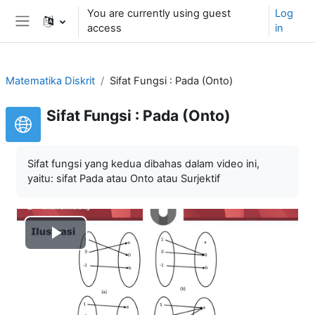
Skip to main content
You are currently using guest
Log
access
in
Side panel
Matematika Diskrit
Sifat Fungsi : Pada (Onto)
Sifat Fungsi : Pada (Onto)
Sifat fungsi yang kedua dibahas dalam video ini,
yaitu: sifat Pada atau Onto atau Surjektif
Play
Video