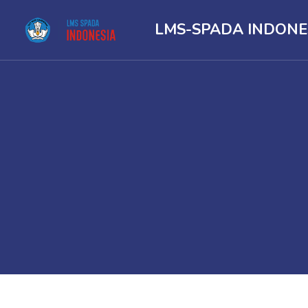
LMS-SPADA INDONE
Lewati ke konten utama