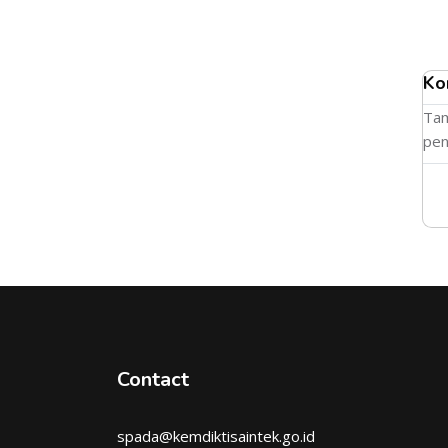
Ko
Tam
pen
Contact
spada@kemdiktisaintek.go.id