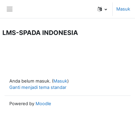
Lewati ke konten utama
Masuk
Panel samping
LMS-SPADA INDONESIA
Anda belum masuk. (
Masuk
)
Ganti menjadi tema standar
Powered by
Moodle