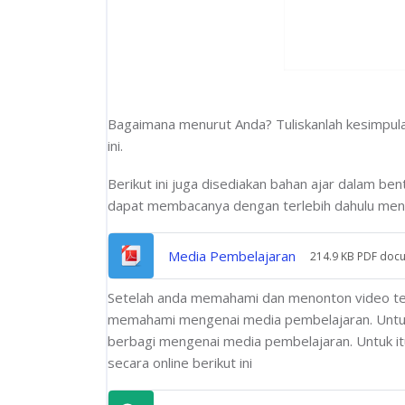
y
V
i
Bagaimana menurut Anda? Tuliskanlah kesimpul
ini.
d
Berikut ini juga disediakan bahan ajar dalam b
e
dapat membacanya dengan terlebih dahulu me
o
File
Media Pembelajaran
214.9 KB PDF doc
Setelah anda memahami dan menonton video te
memahami mengenai media pembelajaran. Untuk
berbagi mengenai media pembelajaran. Untuk it
secara online berikut ini