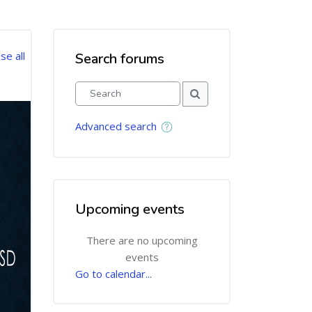
se all
Search forums
Skip Search forums
Search
Search
Advanced search
Upcoming events
Skip Upcoming events
There are no upcoming
events
Go to calendar...