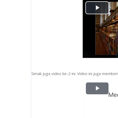
P
l
a
y
V
i
Simak juga video ke-2 ini. Video ini juga memb
d
P
e
l
o
a