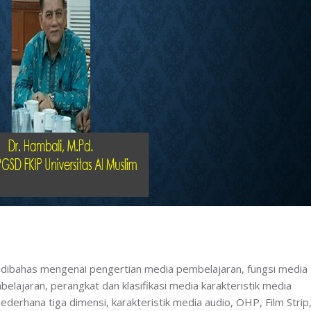
n dibahas mengenai pengertian media pembelajaran, fungsi media
ajaran, perangkat dan klasifikasi media karakteristik media
ederhana tiga dimensi, karakteristik media audio, OHP, Film Strip