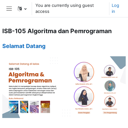
Skip to main content
You are currently using guest
Log
access
in
Side panel
ISB-105 Algoritma dan Pemrograman
Weekly outline
Selamat Datang