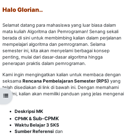
Halo Glorian..
Selamat datang para mahasiswa yang luar biasa dalam
mata kuliah Algoritma dan Pemrograman! S
enang sekali
berada di sini untuk membimbing kalian dalam perjalanan
mempelajari algoritma dan pemrograman. Selama
semester ini, kita akan menyelami berbagai konsep
penting, mulai dari dasar-dasar algoritma hingga
penerapan praktis dalam pemrograman.
Kami ingin mengingatkan kalian untuk membaca dengan
seksama
Rencana Pembelajaran Semester (RPS)
yang
telah disediakan di link di bawah ini. Dengan memahami
RPS ini, kalian akan memiliki panduan yang jelas mengenai
Open course index
:
Deskripsi MK
Sub-CPMK
CPMK &
Waktu Belajar 3 SKS
Sumber Referensi
dan