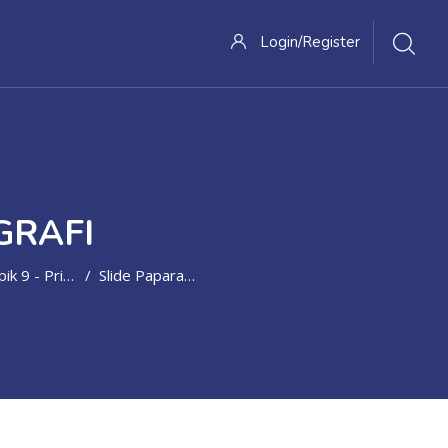
Login/Register
GRAFI
nsip Arah Datang Cahaya Dalam Fotografi
Slide Paparan Prinsip Arah Datang Cahaya Dalam Fotografi