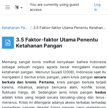
Skip to main content
You are currently using guest
Log
access
in
Side panel
Ketahanan Pangan
3.5 Faktor-faktor Utama Penentu Ketahanan Pangan
3.5 Faktor-faktor Utama Penentu
Ketahanan Pangan
Memang sangat ironis melihat kenyataan bahwa Indonesia
sebagai sebuah negara agraris besar mengalami
masalah
ketahanan pangan. Menurut Suyadi (2008), Indonesia saat itu
mengalami 2 bentuk krisis pangan, yakni
krisis pangan
secara
berkala dan kronis
.
Pertama
, krisis pangan berkala terjadi
karena, misalnya, adanya bencana alam,
konflik sosial,
fluktuasi harga, dll. Sedangkan jenis krisis pangan
kedua
adalah krisis yang terjadi secara berulang-ulang dan terus-
menerus. Krisis ini ditengarai adanya akses terbatas terhadap
persediaan pangan disertai harga pangan yang melambung