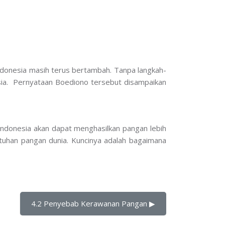
Indonesia masih terus bertambah. Tanpa langkah-
sia. Pernyataan Boediono tersebut disampaikan
ndonesia akan dapat menghasilkan pangan lebih
han pangan dunia. Kuncinya adalah bagaimana
4.2 Penyebab Kerawanan Pangan ▶︎