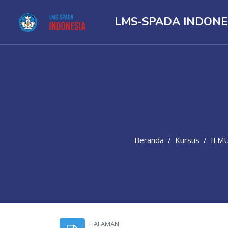
LMS-SPADA INDONE
Beranda
Kursus
ILMU 
Lewati ke konten utama
HALAMAN