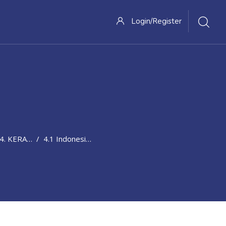
Login/Register
AN PANGAN DI INDONESIA
4.1 Indonesia Dihantui Kerawanan Pangan