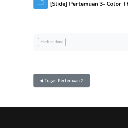
[Slide] Pertemuan 3- Color T
Completion requirements
Mark as done
◀︎ Tugas Pertemuan 2