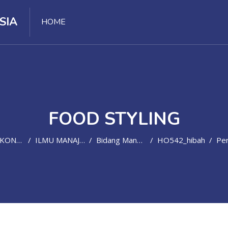
SIA
HOME
FOOD STYLING
ONOMI
ILMU MANAJEMEN
Bidang Manajemen Yang Belum Tercantum
HO542_hibah
Pertemuan 3