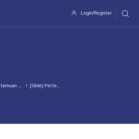
Login/Register
 - Color Theory In Food Styling
[Slide] Pertemuan 3- Color Theory In Food Styling