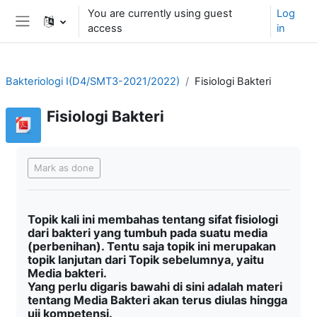
Skip to main content
You are currently using guest
Log
access
in
Side panel
Bakteriologi I(D4/SMT3-2021/2022)
Fisiologi Bakteri
Fisiologi Bakteri
Completion requirements
Mark as done
Topik kali ini membahas tentang sifat fisiologi
dari bakteri yang tumbuh pada suatu media
(perbenihan). Tentu saja topik ini merupakan
topik lanjutan dari Topik sebelumnya, yaitu
Media bakteri.
Yang perlu digaris bawahi di sini adalah materi
tentang Media Bakteri akan terus diulas hingga
uji kompetensi.