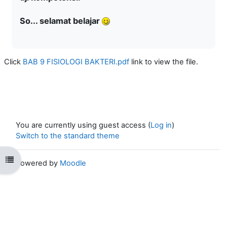
So... selamat belajar
Click
BAB 9 FISIOLOGI BAKTERI.pdf
link to view the file.
You are currently using guest access (
Log in
)
Switch to the standard theme
Open course index
Powered by
Moodle