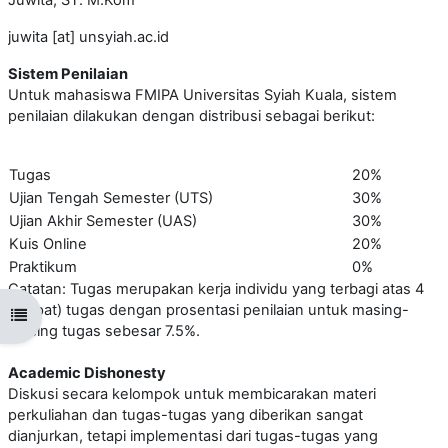
Juwita, ST. M.Kom
juwita [at] unsyiah.ac.id
Sistem Penilaian
Untuk mahasiswa FMIPA Universitas Syiah Kuala, sistem
penilaian dilakukan dengan distribusi sebagai berikut:
Tugas
20%
Ujian Tengah Semester (UTS)
30%
Ujian Akhir Semester (UAS)
30%
Kuis Online
20%
Praktikum
0%
Catatan:
Tugas merupakan kerja individu yang terbagi atas 4
(empat) tugas dengan prosentasi penilaian untuk masing-
Open course index
masing tugas sebesar 7.5%.
Academic Dishonesty
Diskusi secara kelompok untuk membicarakan materi
perkuliahan dan tugas-tugas yang diberikan sangat
dianjurkan, tetapi implementasi dari tugas-tugas yang