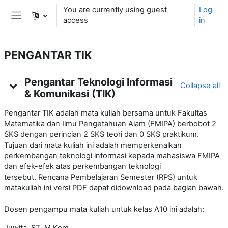
Skip to main content
You are currently using guest
Log
access
in
Side panel
PENGANTAR TIK
Topic outline
Pengantar Teknologi Informasi
Collapse all
& Komunikasi (TIK)
Pengantar TIK adalah mata kuliah bersama untuk Fakultas
Matematika dan Ilmu Pengetahuan Alam (FMIPA) berbobot 2
SKS dengan perincian 2 SKS teori dan
0 SKS
praktikum.
Tujuan dari mata kuliah ini adalah memperkenalkan
perkembangan teknologi informasi kepada mahasiswa FMIPA
dan efek-efek atas perkembangan teknologi
tersebut.
Rencana Pembelajaran Semester (RPS) untuk
matakuliah ini versi PDF dapat didownload pada bagian bawah.
Dosen pengampu
mata kuliah untuk kelas A10 ini adalah: