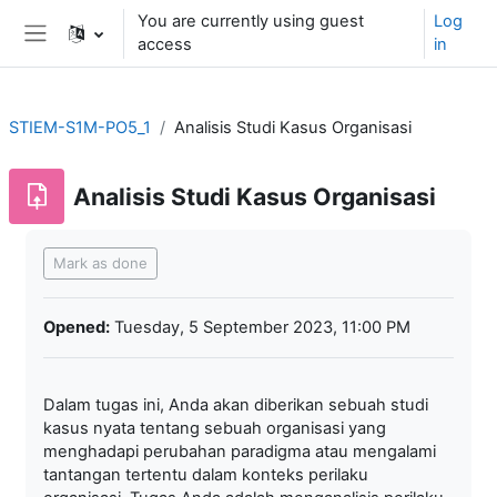
Skip to main content
You are currently using guest
Log
access
in
Side panel
STIEM-S1M-PO5_1
Analisis Studi Kasus Organisasi
Analisis Studi Kasus Organisasi
Completion requirements
Mark as done
Opened:
Tuesday, 5 September 2023, 11:00 PM
Dalam tugas ini, Anda akan diberikan sebuah studi
kasus nyata tentang sebuah organisasi yang
menghadapi perubahan paradigma atau mengalami
tantangan tertentu dalam konteks perilaku