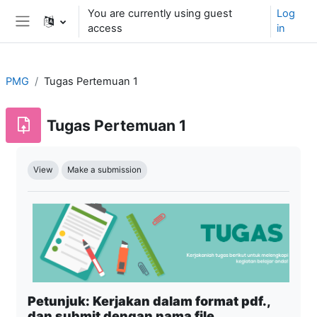
Skip to main content
You are currently using guest
Log
access
in
Side panel
PMG
Tugas Pertemuan 1
Tugas Pertemuan 1
Completion requirements
View
Make a submission
Petunjuk: Kerjakan dalam format pdf.,
dan submit dengan nama file