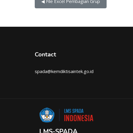
◀︎ File Excel Pembagian Grup
Contact
spada@kemdiktisaintek.go.id
LMS-SPADA