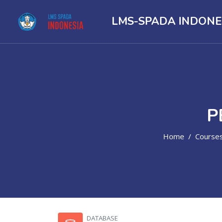
LMS-SPADA INDONE
P
Home
Course
Skip to main content
DATABASE