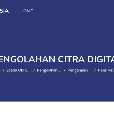
SIA
HOME
ENGOLAHAN CITRA DIGIT
s
Spada Old Course
Pengolahan Citra Digital
Pengenalan Feature, Pattern Recognition , Rekonstruksi Citra
Peer Review P