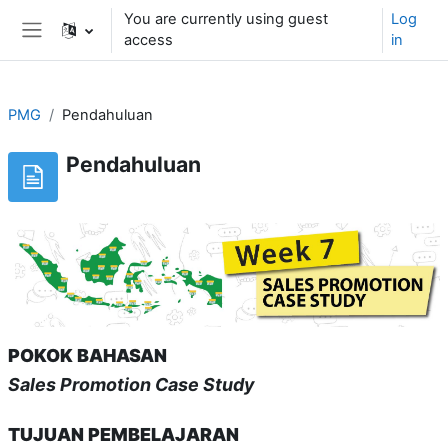
Skip to main content
You are currently using guest
Log
access
in
Side panel
PMG
Pendahuluan
Pendahuluan
POKOK BAHASAN
Sales Promotion Case Study
TUJUAN PEMBELAJARAN