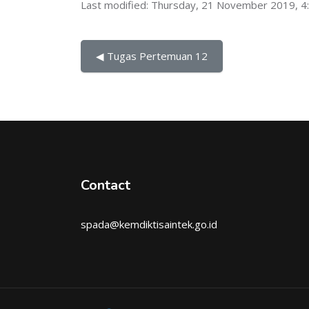
Last modified: Thursday, 21 November 2019, 4
◀︎ Tugas Pertemuan 12
Contact
spada@kemdiktisaintek.go.id