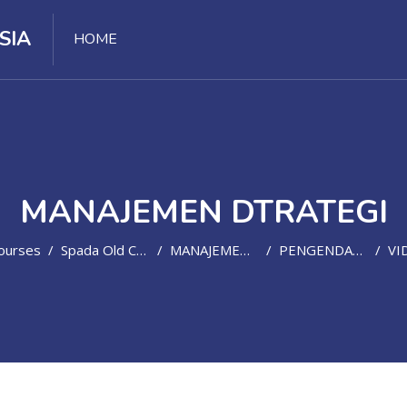
SIA
HOME
MANAJEMEN DTRATEGI
ourses
Spada Old Course
MANAJEMEN DTRATEGI-1544891888
PENGENDALIAN, EVALUASI DAN KINERJA STRATEGI
VIDEO MATERI